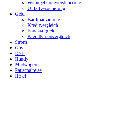
Wohngebäudeversicherung
Unfallversicherung
Geld
Baufinanzierung
Kreditvergleich
Fondsvergleich
Kreditkartenvergleich
Strom
Gas
DSL
Handy
Mietwagen
Pauschalreise
Hotel