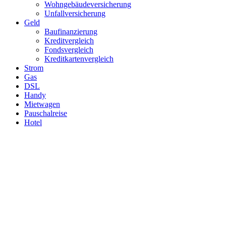
Wohngebäudeversicherung
Unfallversicherung
Geld
Baufinanzierung
Kreditvergleich
Fondsvergleich
Kreditkartenvergleich
Strom
Gas
DSL
Handy
Mietwagen
Pauschalreise
Hotel